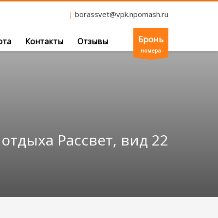
|
borassvet@vpk.npomash.ru
Бронь
рта
Контакты
Отзывы
номера
 отдыха Рассвет, вид 22