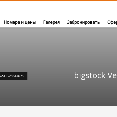
Номера и цены
Галерея
Забронировать
Офе
bigstock-Ve
-SET-25547675