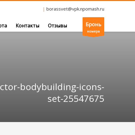
|
borassvet@vpk.npomash.ru
Бронь
рта
Контакты
Отзывы
номера
ctor-bodybuilding-icons-
set-25547675