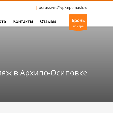
|
borassvet@vpk.npomash.ru
Бронь
рта
Контакты
Отзывы
номера
ляж в Архипо-Осиповке