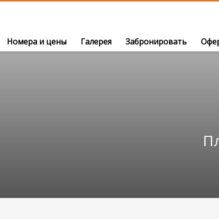
Номера и цены
Галерея
Забронировать
Офе
П