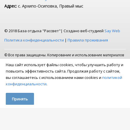
Адрес:
с. Архипо-Осиповка, Правый мыс
© 2018 База отдыха "Рассвет"|
Создано веб-студией
Say Web
Политика конфиденциальности
|
Правила проживания
© Все права защищены. Копирование и использование материалов
регулярно отслеживается методом поиска точного соответствия.
Наш сайт использует файлы cookies, чтобы улучшить работу и
Если вы рискнули скопировать или использовать наши материалы,
повысить эффективность сайта. Продолжая работу с сайтом,
ждите досудебную претензию на email. Наши материалы защищены
вы соглашаетесь с использованием нами cookies и
политикой
законом РФ об авторском праве.
конфиденциальности
.
Принять
Политика конфиденциальности